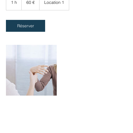
1 h
1
60 €
Location 1
Réserver
Coordonnées
5 Rue Segond Weber, 84100 Orange,
France