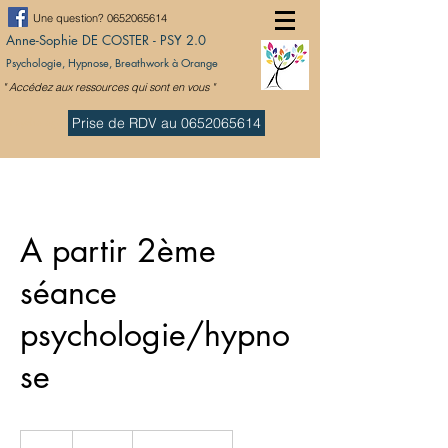
Une question?
0652065614
Anne-Sophie
DE COSTER - PSY 2.0
Psychologie, Hypnose
, Breathwork
à Orange
" Accédez aux ressources qui sont en vous "
Psychologue
Prise de RDV au 0652065614
A partir 2ème
séance
psychologie/hypno
se
60
euros